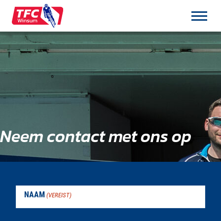
Over de TFC
De Club
Het Bestuur
Neem contact met ons op
Toercommissie
Fietsgedrag
Eigen tochten
NAAM
(VEREIST)
Lidmaatschap