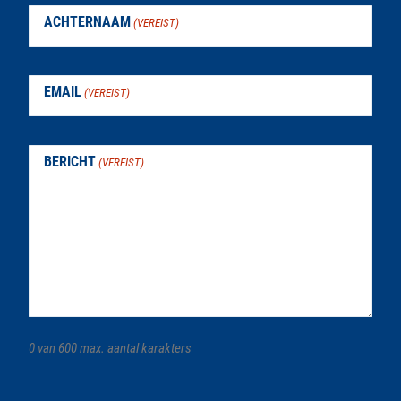
Nieuws
ACHTERNAAM
(VEREIST)
Agenda
EMAIL
Trainingen
(VEREIST)
Clubkleding
BERICHT
(VEREIST)
Contact
Winsumer Wierden Tocht
0 van 600 max. aantal karakters