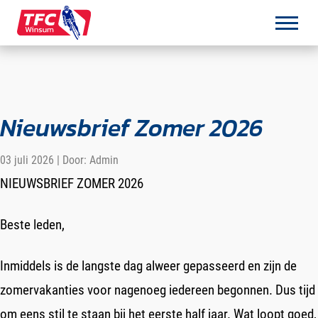
Over de TFC
Nieuwsbrief Zomer 2026
De Club
03 juli 2026 | Door: Admin
Het Bestuur
NIEUWSBRIEF ZOMER 2026
Toercommissie
Beste leden,
Fietsgedrag
Eigen tochten
Inmiddels is de langste dag alweer gepasseerd en zijn de
Lidmaatschap
zomervakanties voor nagenoeg iedereen begonnen. Dus tijd
om eens stil te staan bij het eerste half jaar. Wat loopt goed,