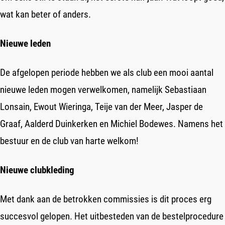
Nieuws
wat kan beter of anders.
Agenda
Nieuwe leden
Trainingen
De afgelopen periode hebben we als club een mooi aantal
Clubkleding
nieuwe leden mogen verwelkomen, namelijk Sebastiaan
Contact
Lonsain, Ewout Wieringa, Teije van der Meer, Jasper de
Graaf, Aalderd Duinkerken en Michiel Bodewes. Namens het
bestuur en de club van harte welkom!
Winsumer Wierden Tocht
Nieuwe clubkleding
Met dank aan de betrokken commissies is dit proces erg
succesvol gelopen. Het uitbesteden van de bestelprocedure