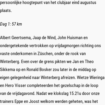
Nieuws
persoonlijke hoogtepunt van het clubjaar eind augustus
plaats.
Agenda
Dag 1: 57 km
Trainingen
Clubkleding
Albert Geertsema, Jaap de Wind, John Huisman en
ondergetekende vertrokken op vrijdagmorgen richting ons
Contact
vaste onderkomen in Züschen, onder de rook van
Winterberg. Even over de grens pikten we Jan en Theo
Winsumer Wierden Tocht
Sikkema op en Ronald Bosker zou later in de middag op
eigen gelegenheid naar Winterberg afreizen. Wietze Wieringa
en Hero Visser completeerden het gezelschap in de loop
van de vrijdagavond. Nadat we klokslag 15.21u door onze
trainers Eppe en Joost welkom werden geheten, was het