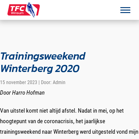
Over de TFC
Trainingsweekend
De Club
Winterberg 2020
Het Bestuur
15 november 2023 | Door: Admin
Toercommissie
Door Harro Hofman
Fietsgedrag
Van uitstel komt niet altijd afstel. Nadat in mei, op het
Eigen tochten
hoogtepunt van de coronacrisis, het jaarlijkse
Lidmaatschap
trainingsweekend naar Winterberg werd uitgesteld vond mijn